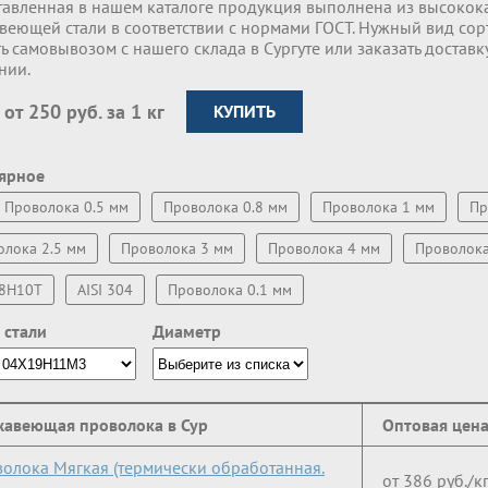
тавленная в нашем каталоге продукция выполнена из высокок
веющей стали в соответствии с нормами ГОСТ. Нужный вид со
ь самовывозом с нашего склада в Сургуте или заказать достав
нии.
 от 250 руб. за 1 кг
КУПИТЬ
ярное
Проволока 0.5 мм
Проволока 0.8 мм
Проволока 1 мм
Пр
олока 2.5 мм
Проволока 3 мм
Проволока 4 мм
Проволока
8Н10Т
AISI 304
Проволока 0.1 мм
 стали
Диаметр
авеющая проволока в Сур
Оптовая цен
олока Мягкая (термически обработанная.
от 386 руб./к