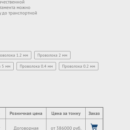
ачественной
ртамента можно
ку до транспортной
оволока 1.2 мм
Проволока 2 мм
 5 мм
Проволока 0.4 мм
Проволока 0.2 мм
а
Розничная цена
Цена за тонну
Заказ
г
Договорная
от 386000 руб.