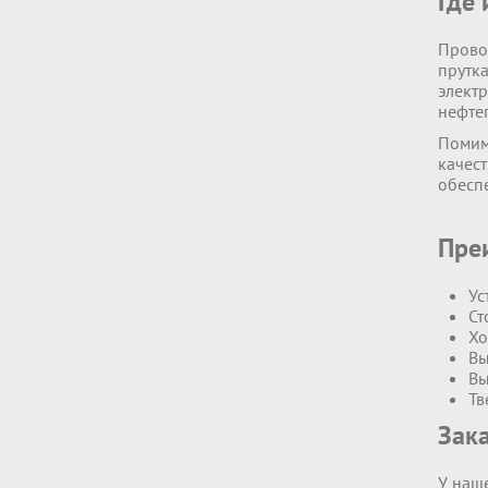
Где
Прово
прутк
элект
нефте
Помим
качест
обесп
Пре
Ус
Ст
Хо
Вы
Вы
Тв
Зака
У наш