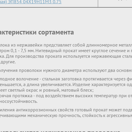
лая) ЭП854 04Х19Н11М3 0.75
актеристики сортамента
лока из нержавейки представляет собой длинномерное метал
ром 0,1 - 7,5 мм. Нитевидный прокат имеет круглое сечение и
а. Для производства проката используется нержавеющая сталь
 другие.
олучения проволоки нужного диаметра используют два основн
лодное волочение - стальная заготовка протягивается через фил
еньшается, а длина увеличивается. Изделие характеризуется 
еет светлый окрас и ровный, матовый блеск;
рячая протяжка - под воздействием высоких температур при о
носоустойчивость.
силения антикоррозионных свойств готовый прокат может под
ечивающими механическую прочность, стойкость к агрессивны