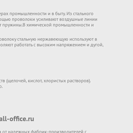
ах промышленности и в быту. Из стального
помощью проволоки усиливают воздушные линии
ят пружины.В химической промышленности и
роволоку стальную нержавеющую используют в
воляют работать с высоким напряжением и дугой,
в (щелочей, кислот, хлористых растворов).
ю.
l-office.ru
а от надежных фабрик-производителей с