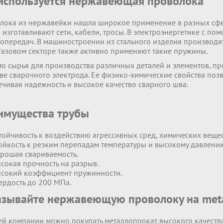
 используется нержавеющая проволока
лока из нержавейки нашла широкое применение в разных сфер
а изготавливают сети, кабели, тросы. В электроэнергетике с 
ропередач. В машиностроении из стального изделия производ
газовом секторе также активно применяют такие пружины.
о сырья для производства различных деталей и элементов, п
ве сварочного электрода. Ее физико-химические свойства поз
ечивая надежность и высокое качество сварного шва.
имущества трубы
тойчивость к воздействию агрессивных сред, химических вещест
ойкость к резким перепадам температуры и высокому давлени
рошая свариваемость.
сокая прочность на разрыв.
сокий коэффициент пружинности.
ердость до 200 МПа.
зывайте нержавеющую проволоку на metal
ей компании можно покупать металлопрокат высокого качеств