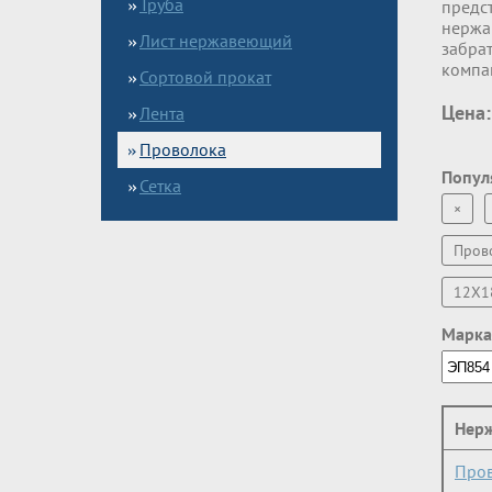
Труба
предс
нержа
Лист нержавеющий
забрат
компа
Сортовой прокат
Цена:
Лента
Проволока
Попул
Сетка
×
Пров
12Х1
Марка
Нерж
Пров