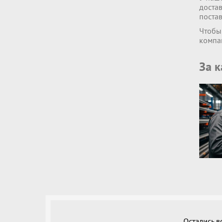
достав
поста
Чтобы
компа
За 
Остались 