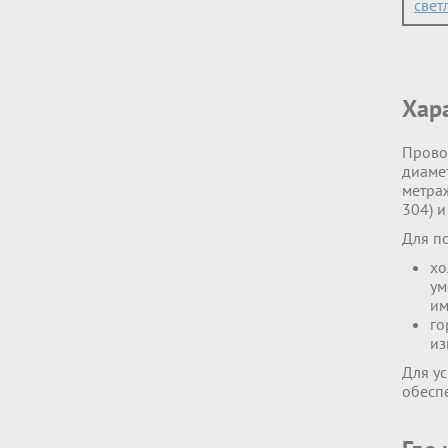
свет
Хар
Прово
диамет
метраж
304) и
Для п
хо
ум
им
го
из
Для у
обесп