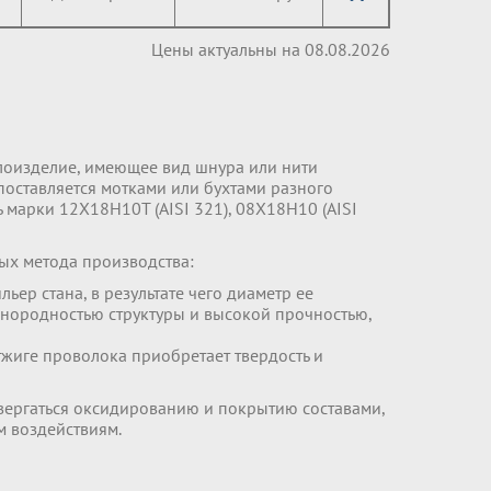
Цены актуальны на 08.08.2026
лоизделие, имеющее вид шнура или нити
 поставляется мотками или бухтами разного
 марки 12Х18Н10Т (AISI 321), 08Х18Н10 (AISI
ых метода производства:
ьер стана, в результате чего диаметр ее
однородностью структуры и высокой прочностью,
тжиге проволока приобретает твердость и
вергаться оксидированию и покрытию составами,
м воздействиям.