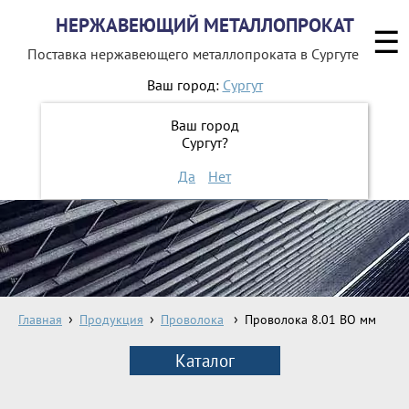
НЕРЖАВЕЮЩИЙ МЕТАЛЛОПРОКАТ
☰
Поставка нержавеющего металлопроката
в Сургуте
Ваш город:
Сургут
8 800 551-16-44
Ваш город
Сургут?
ЗАКАЗАТЬ ОБРАТНЫЙ ЗВОНОК
Да
Нет
Главная
Продукция
Проволока
Проволока 8.01 ВО мм
Каталог