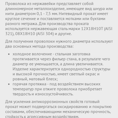
Проволока из нержавейки представляет собой
длинномерное металлоизделие, имеющее вид шнура или
нити диаметром 0,1 - 7,5 мм. Нитевидный прокат имеет
круглое сечение и поставляется мотками или бухтами
разного метража. Для производства проката
используется нержавеющая сталь марки 12Х18Н10Т (AISI
321), 08Х18Н10 (AISI 304) и другие.
Для получения проволоки нужного диаметра используют
два основных метода производства:
холодное волочение - стальная заготовка
протягивается через фильер стана, в результате чего
диаметр ее уменьшается, а длина увеличивается.
Изделие характеризуется однородностью структуры
и высокой прочностью, имеет светлый окрас и
ровный, матовый блеск;
горячая протяжка - под воздействием высоких
температур при отжиге проволока приобретает
твердость и износоустойчивость.
Для усиления антикоррозионных свойств готовый
прокат может подвергаться оксидированию и покрытию
составами, обеспечивающими механическую прочность,
стойкость к агрессивным воздействиям.