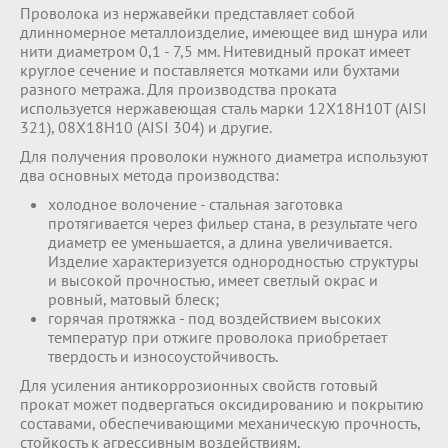
Проволока из нержавейки представляет собой
длинномерное металлоизделие, имеющее вид шнура или
нити диаметром 0,1 - 7,5 мм. Нитевидный прокат имеет
круглое сечение и поставляется мотками или бухтами
разного метража. Для производства проката
используется нержавеющая сталь марки 12Х18Н10Т (AISI
321), 08Х18Н10 (AISI 304) и другие.
Для получения проволоки нужного диаметра используют
два основных метода производства:
холодное волочение - стальная заготовка
протягивается через фильер стана, в результате чего
диаметр ее уменьшается, а длина увеличивается.
Изделие характеризуется однородностью структуры
и высокой прочностью, имеет светлый окрас и
ровный, матовый блеск;
горячая протяжка - под воздействием высоких
температур при отжиге проволока приобретает
твердость и износоустойчивость.
Для усиления антикоррозионных свойств готовый
прокат может подвергаться оксидированию и покрытию
составами, обеспечивающими механическую прочность,
стойкость к агрессивным воздействиям.