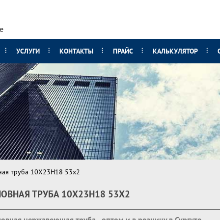
е
УСЛУГИ
КОНТАКТЫ
ПРАЙС
КАЛЬКУЛЯТОР
ная труба 10Х23Н18 53х2
ОВНАЯ ТРУБА 10Х23Н18 53Х2
овная нержавеющая труба - оптом и в розницу в Сургуте