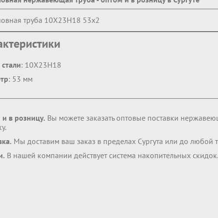
овная труба 10Х23Н18 53х2
актеристики
 стали
: 10Х23Н18
тр
: 53 мм
 и в розницу.
Вы можете заказать оптовые поставки нержавею
у.
вка.
Мы доставим ваш заказ в пределах Сургута или до любой 
и.
В нашей компании действует система накопительных скидок