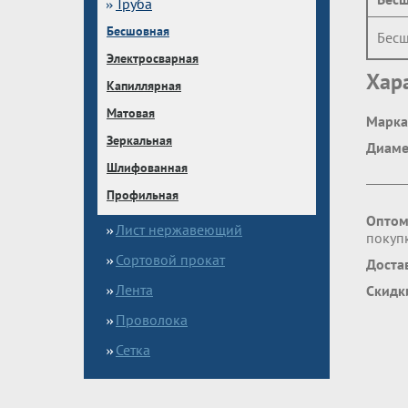
Труба
Бесшовная
Бесш
Электросварная
Хар
Капиллярная
Матовая
Марка
Зеркальная
Диаме
Шлифованная
Профильная
Оптом
Лист нержавеющий
покупк
Сортовой прокат
Доста
Лента
Скидк
Проволока
Сетка