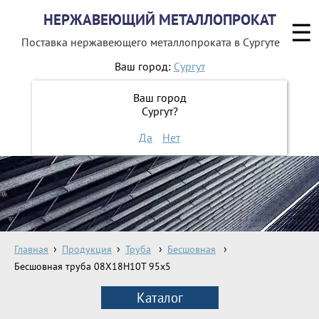
НЕРЖАВЕЮЩИЙ МЕТАЛЛОПРОКАТ
☰
Поставка нержавеющего металлопроката
в Сургуте
Ваш город:
Сургут
8 800 551-16-44
Ваш город
Сургут?
ЗАКАЗАТЬ ОБРАТНЫЙ ЗВОНОК
Да
Нет
Главная
Продукция
Труба
Бесшовная
Бесшовная труба 08Х18Н10Т 95х5
Каталог