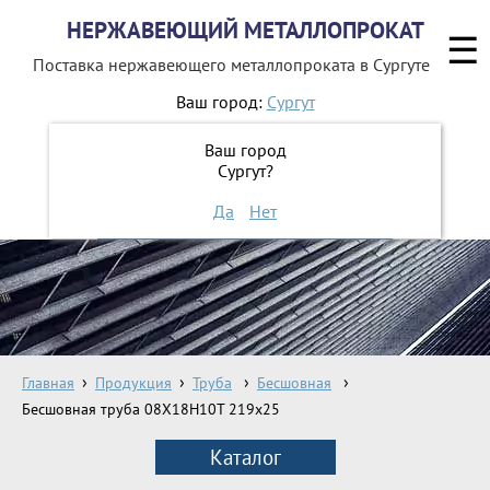
НЕРЖАВЕЮЩИЙ МЕТАЛЛОПРОКАТ
☰
Поставка нержавеющего металлопроката
в Сургуте
Ваш город:
Сургут
8 800 551-16-44
Ваш город
Сургут?
ЗАКАЗАТЬ ОБРАТНЫЙ ЗВОНОК
Да
Нет
Главная
Продукция
Труба
Бесшовная
Бесшовная труба 08Х18Н10Т 219х25
Каталог