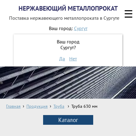
НЕРЖАВЕЮЩИЙ МЕТАЛЛОПРОКАТ
☰
Поставка нержавеющего металлопроката
в Сургуте
Ваш город:
Сургут
8 800 551-16-44
Ваш город
Сургут?
ЗАКАЗАТЬ ОБРАТНЫЙ ЗВОНОК
Да
Нет
Главная
Продукция
Труба
Труба 630 мм
Каталог