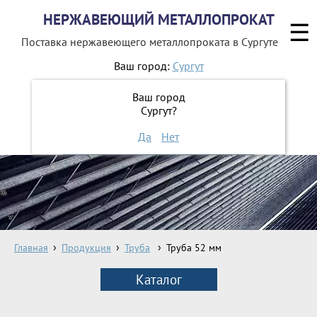
НЕРЖАВЕЮЩИЙ МЕТАЛЛОПРОКАТ
☰
Поставка нержавеющего металлопроката
в Сургуте
Ваш город:
Сургут
8 800 551-16-44
Ваш город
Сургут?
ЗАКАЗАТЬ ОБРАТНЫЙ ЗВОНОК
Да
Нет
Главная
Продукция
Труба
Труба 52 мм
Каталог