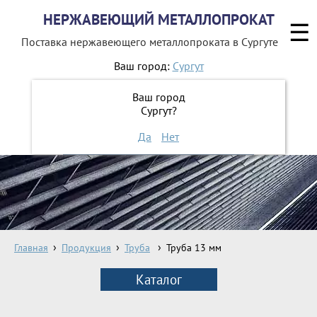
НЕРЖАВЕЮЩИЙ МЕТАЛЛОПРОКАТ
☰
Поставка нержавеющего металлопроката
в Сургуте
Ваш город:
Сургут
8 800 551-16-44
Ваш город
Сургут?
ЗАКАЗАТЬ ОБРАТНЫЙ ЗВОНОК
Да
Нет
Главная
Продукция
Труба
Труба 13 мм
Каталог