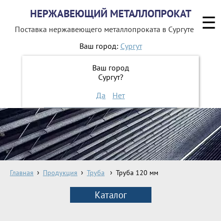
НЕРЖАВЕЮЩИЙ МЕТАЛЛОПРОКАТ
☰
Поставка нержавеющего металлопроката
в Сургуте
Ваш город:
Сургут
8 800 551-16-44
Ваш город
Сургут?
ЗАКАЗАТЬ ОБРАТНЫЙ ЗВОНОК
Да
Нет
Главная
Продукция
Труба
Труба 120 мм
Каталог