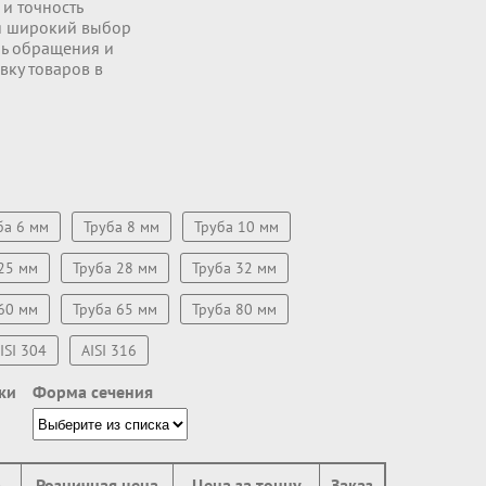
и точность
cя широкий выбор
нь обращения и
вку товаров в
ба 6 мм
Труба 8 мм
Труба 10 мм
25 мм
Труба 28 мм
Труба 32 мм
60 мм
Труба 65 мм
Труба 80 мм
ISI 304
AISI 316
ки
Форма сечения
а
Розничная цена
Цена за тонну
Заказ