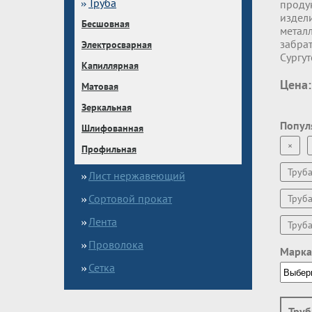
Труба
проду
издел
Бесшовная
метал
забрат
Электросварная
Сургу
Капиллярная
Цена:
Матовая
Зеркальная
Попул
Шлифованная
×
Профильная
Труб
Лист нержавеющий
Сортовой прокат
Труб
Лента
Труб
Проволока
Марка
Сетка
Труб