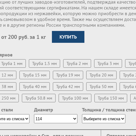
кцию от лучших заводов-изготовителей, подтверждая качество 
ий соответствующими сертификатами. На нашем складе имеет
лопродукции из нержавейки, которую можно приобрести в де
ь самовывозом в удобное время. Также мы осуществляем доста
те и в другие регионы России транспортными компаниями.
 от 200 руб. за 1 кг
КУПИТЬ
ярное
Труба 1 мм
Труба 1.5 мм
Труба 2 мм
Труба 3 мм
Тру
а 12 мм
Труба 15 мм
Труба 19 мм
Труба 20 мм
Труба 
а 38 мм
Труба 40 мм
Труба 42 мм
Труба 50 мм
Труба 
а 250 мм
Труба 50.8 мм
Труба 100 мм
Труба 150 мм
A
 стали
Диаметр
Толщина / толщина стен
ы из нержавейки в Сур - опт и розница
Оптовая цен