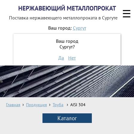
НЕРЖАВЕЮЩИЙ МЕТАЛЛОПРОКАТ
☰
Поставка нержавеющего металлопроката
в Сургуте
Ваш город:
Сургут
8 800 551-16-44
Ваш город
Сургут?
ЗАКАЗАТЬ ОБРАТНЫЙ ЗВОНОК
Да
Нет
Главная
Продукция
Труба
AISI 304
Каталог