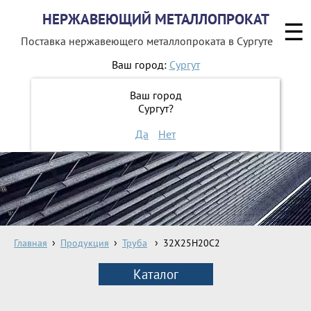
НЕРЖАВЕЮЩИЙ МЕТАЛЛОПРОКАТ
☰
Поставка нержавеющего металлопроката
в Сургуте
Ваш город:
Сургут
8 800 551-16-44
Ваш город
Сургут?
ЗАКАЗАТЬ ОБРАТНЫЙ ЗВОНОК
Да
Нет
Главная
Продукция
Труба
32Х25Н20С2
Каталог