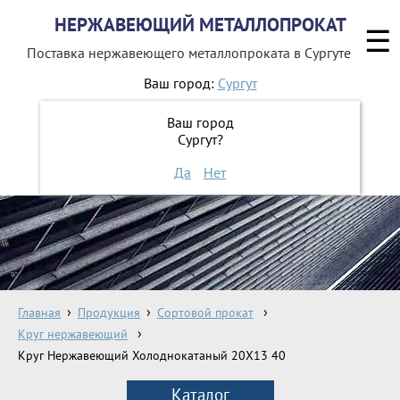
НЕРЖАВЕЮЩИЙ МЕТАЛЛОПРОКАТ
☰
Поставка нержавеющего металлопроката
в Сургуте
Ваш город:
Сургут
8 800 551-16-44
Ваш город
Сургут?
ЗАКАЗАТЬ ОБРАТНЫЙ ЗВОНОК
Да
Нет
Главная
Продукция
Сортовой прокат
Круг нержавеющий
Круг Нержавеющий Холоднокатаный 20Х13 40
Каталог