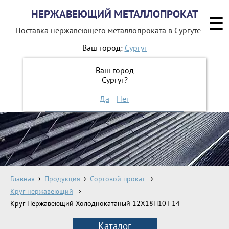
НЕРЖАВЕЮЩИЙ МЕТАЛЛОПРОКАТ
☰
Поставка нержавеющего металлопроката
в Сургуте
Ваш город:
Сургут
8 800 551-16-44
Ваш город
Сургут?
ЗАКАЗАТЬ ОБРАТНЫЙ ЗВОНОК
Да
Нет
Главная
Продукция
Сортовой прокат
Круг нержавеющий
Круг Нержавеющий Холоднокатаный 12Х18Н10Т 14
Каталог