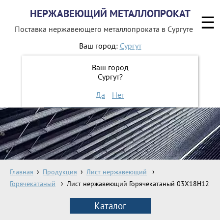
НЕРЖАВЕЮЩИЙ МЕТАЛЛОПРОКАТ
☰
Поставка нержавеющего металлопроката
в Сургуте
Ваш город:
Сургут
8 800 551-16-44
Ваш город
Сургут?
ЗАКАЗАТЬ ОБРАТНЫЙ ЗВОНОК
Да
Нет
Главная
Продукция
Лист нержавеющий
Горячекатаный
Лист нержавеющий Горячекатаный 03X18H12
Каталог