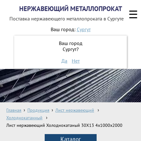
НЕРЖАВЕЮЩИЙ МЕТАЛЛОПРОКАТ
☰
Поставка нержавеющего металлопроката
в Сургуте
Ваш город:
Сургут
8 800 551-16-44
Ваш город
Сургут?
ЗАКАЗАТЬ ОБРАТНЫЙ ЗВОНОК
Да
Нет
Главная
Продукция
Лист нержавеющий
Холоднокатанный
Лист нержавеющий Холоднокатаный 30Х13 4х1000х2000
Каталог