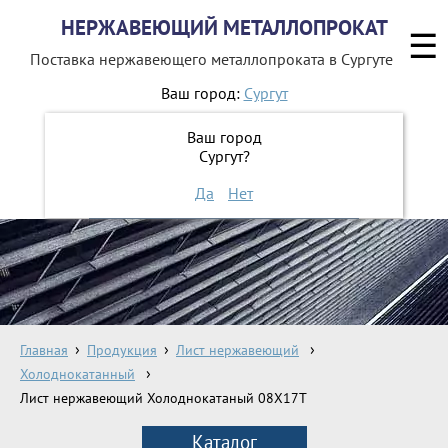
НЕРЖАВЕЮЩИЙ МЕТАЛЛОПРОКАТ
☰
Поставка нержавеющего металлопроката
в Сургуте
Ваш город:
Сургут
8 800 551-16-44
Ваш город
Сургут?
ЗАКАЗАТЬ ОБРАТНЫЙ ЗВОНОК
Да
Нет
Главная
Продукция
Лист нержавеющий
Холоднокатанный
Лист нержавеющий Холоднокатаный 08X17T
Каталог