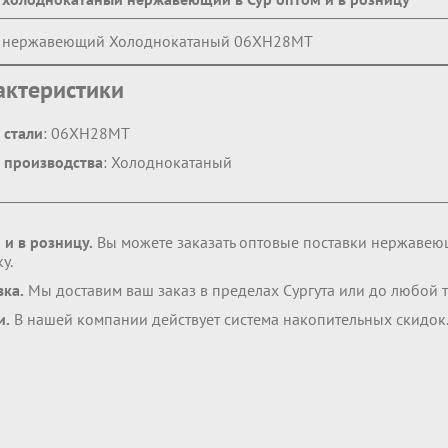
т нержавеющий Холоднокатаный 06ХН28МТ
актеристики
 стали
: 06ХН28МТ
 производства
: Холоднокатаный
 и в розницу.
Вы можете заказать оптовые поставки нержавею
у.
вка.
Мы доставим ваш заказ в пределах Сургута или до любой 
и.
В нашей компании действует система накопительных скидок