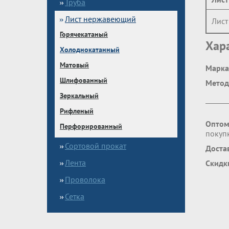
Труба
Лист нержавеющий
Лис
Горячекатаный
Хар
Холоднокатанный
Матовый
Марка
Шлифованный
Метод
Зеркальный
Рифленый
Оптом
Перфорированный
покупк
Сортовой прокат
Доста
Лента
Скидк
Проволока
Сетка