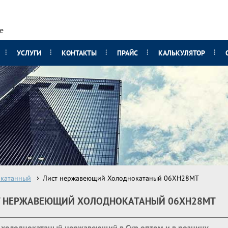
е
УСЛУГИ
КОНТАКТЫ
ПРАЙС
КАЛЬКУЛЯТОР
катанный
Лист нержавеющий Холоднокатаный 06ХН28МТ
Т НЕРЖАВЕЮЩИЙ ХОЛОДНОКАТАНЫЙ 06ХН28МТ
 холоднокатаный нержавеющий в Сур оптом и в розницу