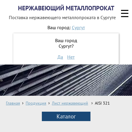
НЕРЖАВЕЮЩИЙ МЕТАЛЛОПРОКАТ
☰
Поставка нержавеющего металлопроката
в Сургуте
Ваш город:
Сургут
8 800 551-16-44
Ваш город
Сургут?
ЗАКАЗАТЬ ОБРАТНЫЙ ЗВОНОК
Да
Нет
Главная
Продукция
Лист нержавеющий
AISI 321
Каталог