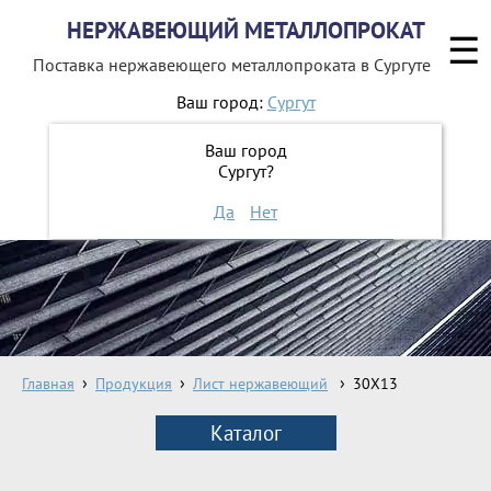
НЕРЖАВЕЮЩИЙ МЕТАЛЛОПРОКАТ
☰
Поставка нержавеющего металлопроката
в Сургуте
Ваш город:
Сургут
8 800 551-16-44
Ваш город
Сургут?
ЗАКАЗАТЬ ОБРАТНЫЙ ЗВОНОК
Да
Нет
Главная
Продукция
Лист нержавеющий
30Х13
Каталог