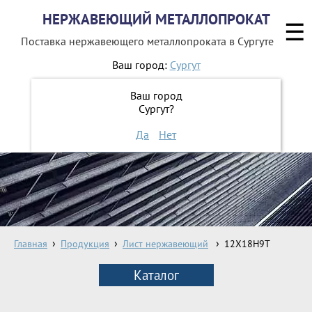
НЕРЖАВЕЮЩИЙ МЕТАЛЛОПРОКАТ
☰
Поставка нержавеющего металлопроката
в Сургуте
Ваш город:
Сургут
8 800 551-16-44
Ваш город
Сургут?
ЗАКАЗАТЬ ОБРАТНЫЙ ЗВОНОК
Да
Нет
Главная
Продукция
Лист нержавеющий
12Х18Н9Т
Каталог